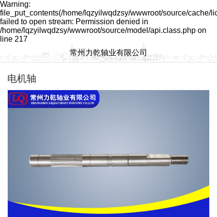
Warning:
file_put_contents(/home/lqzyilwqdzsy/wwwroot/source/cache/l
failed to open stream: Permission denied in
/home/lqzyilwqdzsy/wwwroot/source/model/api.class.php on
line 217
常州力乾轴业有限公司
电机轴