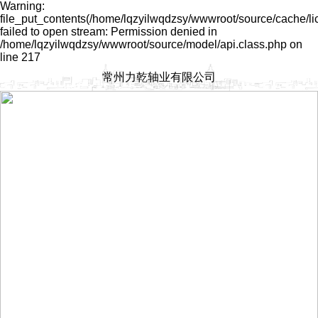
Warning:
file_put_contents(/home/lqzyilwqdzsy/wwwroot/source/cache/l
failed to open stream: Permission denied in
/home/lqzyilwqdzsy/wwwroot/source/model/api.class.php on
line 217
常州力乾轴业有限公司