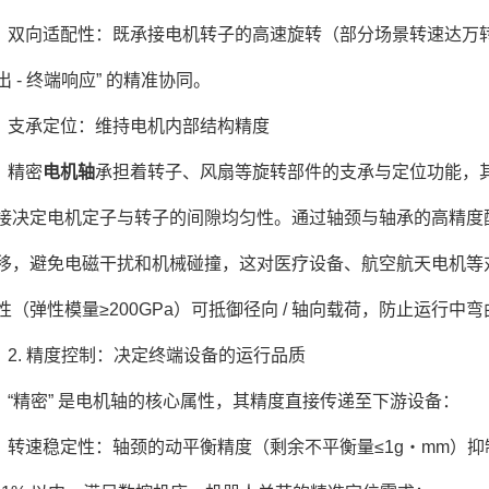
双向适配性：既承接电机转子的高速旋转（部分场景转速达万转 
出 - 终端响应” 的精准协同。
支承定位：维持电机内部结构精度
精密
电机轴
承担着转子、风扇等旋转部件的支承与定位功能，其轴
接决定电机定子与转子的间隙均匀性。通过轴颈与轴承的高精度配
移，避免电磁干扰和机械碰撞，这对医疗设备、航空航天电机等
性（弹性模量≥200GPa）可抵御径向 / 轴向载荷，防止运行
2. 精度控制：决定终端设备的运行品质
“精密” 是电机轴的核心属性，其精度直接传递至下游设备：
转速稳定性：轴颈的动平衡精度（剩余不平衡量≤1g・mm）