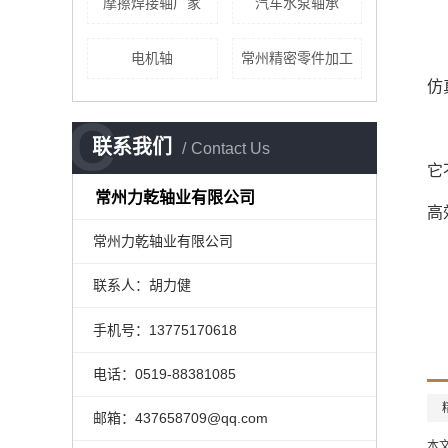
摩擦焊接轴厂家
汽车水泵轴承
电机轴
常州精密零件加工
仿
C
联系我们
Contact Us
它
常州力乾轴业有限公司
高
常州力乾轴业有限公司
联系人：胡力健
手机号：13775170618
电话：0519-88381085
邮箱：437658709@qq.com
本