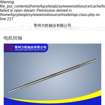
Warning:
file_put_contents(/home/lqzyilwqdzsy/wwwroot/source/cache/l
failed to open stream: Permission denied in
/home/lqzyilwqdzsy/wwwroot/source/model/api.class.php on
line 217
常州力乾轴业有限公司
电机转轴