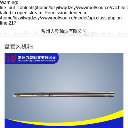
Warning:
file_put_contents(/home/lqzyilwqdzsy/wwwroot/source/cache/l
failed to open stream: Permission denied in
/home/lqzyilwqdzsy/wwwroot/source/model/api.class.php on
line 217
常州力乾轴业有限公司
盘管风机轴