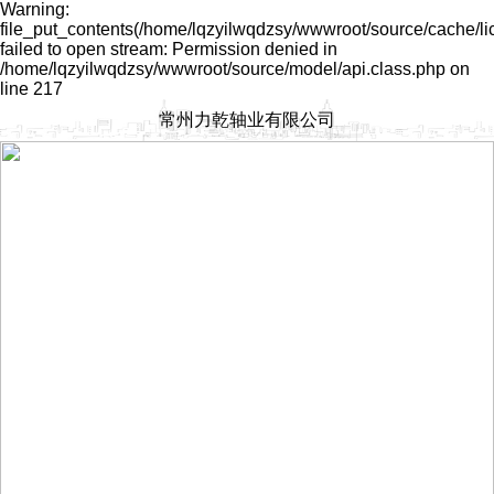
Warning:
file_put_contents(/home/lqzyilwqdzsy/wwwroot/source/cache/l
failed to open stream: Permission denied in
/home/lqzyilwqdzsy/wwwroot/source/model/api.class.php on
line 217
常州力乾轴业有限公司