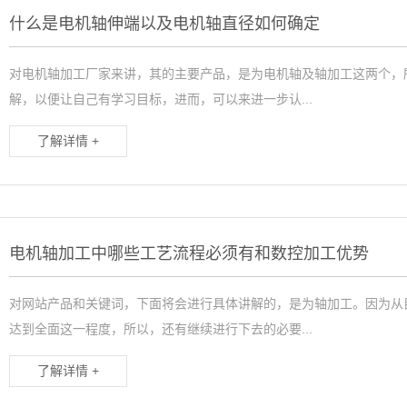
什么是电机轴伸端以及电机轴直径如何确定
对电机轴加工厂家来讲，其的主要产品，是为电机轴及轴加工这两个，
解，以便让自己有学习目标，进而，可以来进一步认...
了解详情 +
电机轴加工中哪些工艺流程必须有和数控加工优势
对网站产品和关键词，下面将会进行具体讲解的，是为轴加工。因为从
达到全面这一程度，所以，还有继续进行下去的必要...
了解详情 +