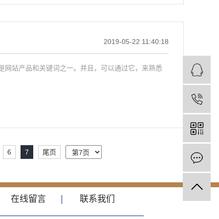
2019-05-22 11:40:18
是网站产品和关键词之一。并且，可以通过它，来熟悉
6
7
尾页
在线留言
联系我们