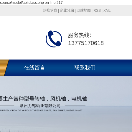
source/model/api.class.php on line 217
热推信息
|
企业分站
|
网站地图
|
RSS
|
XML
服务热线：
13775170618
在线留言
联系我们