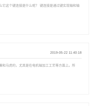
么它这个键连接是什么呢？ 键连接是通过键实现轴和轴
2019-05-22 11:40:18
懈和马虎的，尤其是在电机轴加工工艺等方面上。所