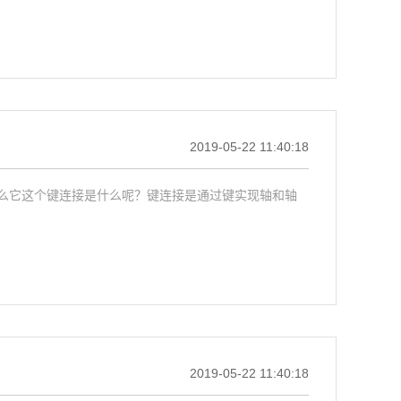
2019-05-22 11:40:18
么它这个键连接是什么呢？键连接是通过键实现轴和轴
2019-05-22 11:40:18