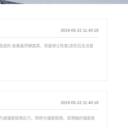
2019-05-22 11:40:18
成的:金属虽然硬度高，但是退让性差(变形后无法复
2019-05-22 11:40:18
力或强度极限应力，简称为强度极限。润滑脂的强度极