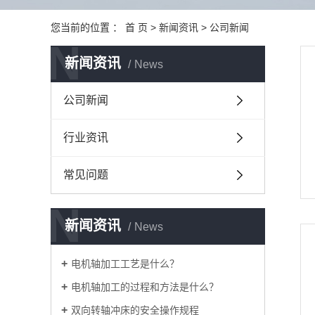
您当前的位置 ：
首 页
>
新闻资讯
>
公司新闻
N
新闻资讯
News
公司新闻
行业资讯
常见问题
N
新闻资讯
News
电机轴加工工艺是什么？
电机轴加工的过程和方法是什么？
双向转轴冲床的安全操作规程