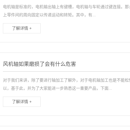
电机轴是标准的，电机输出轴上有键槽，电机轴与车轮通过键连接。那
上零件间的周向固定以传递运动和转矩。其中，有...
了解详情 +
风机轴如果磨损了会有什么危害
对于我们来讲，除了要进行轴加工了解外，对于电机轴加工也是不能松
以，基于此，并为了大家能进一步熟悉这一重要产品，下面...
了解详情 +