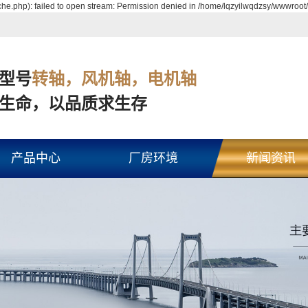
e.php): failed to open stream: Permission denied in /home/lqzyilwqdzsy/wwwroot/
型号
转轴，风机轴，电机轴
生命，以品质求生存
产品中心
厂房环境
新闻资讯