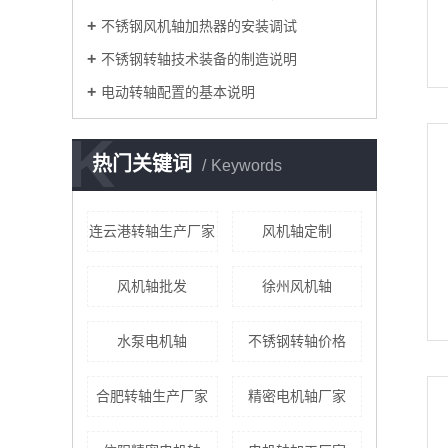
不锈钢风机轴加热器的安装调试
不锈钢转轴技术装备的制造说明
电动转轴配置的基本说明
K
热门关键词
Keywords
连云港转轴生产厂家
风机轴定制
风机轴批发
徐州风机轴
水泵电机轴
不锈钢转轴价格
合肥转轴生产厂家
精密电机轴厂家