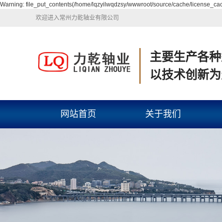
Warning: file_put_contents(/home/lqzyilwqdzsy/wwwroot/source/cache/license_cach
欢迎进入常州力乾轴业有限公司
主要生产各种
以技术创新为
网站首页
关于我们