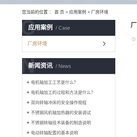
您当前的位置 ：
首 页
>
应用案例
>
厂房环境
C
厂
应用案例
Case
厂房环境
N
新闻资讯
News
电机轴加工工艺是什么？
电机轴加工的过程和方法是什么？
双向转轴冲床的安全操作规程
不锈钢风机轴加热器的安装调试
不锈钢转轴技术装备的制造说明
电动转轴配置的基本说明