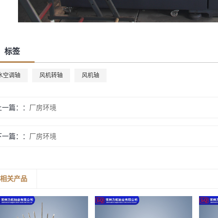
标签
水空调轴
风机转轴
风机轴
上一篇：
厂房环境
下一篇：
厂房环境
相关产品