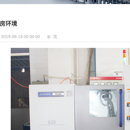
房环境
2019-08-19 00:00:00
次